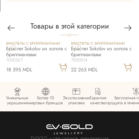
Товары в этой категории
БРАСЛЕТЫ С БРИЛЛИАНТАМИ
БРАСЛЕТЫ С БРИЛЛИАНТАМИ
Б
Браслет Sokolov из золота с
Браслет Sokolov из золота с
Б
бриллиантами
бриллиантами
б
1050367
7050014
1
18 395 MDL
22 263 MDL
5
Уникальные
Более 10
Эксклюзивная
Гарантия
Бесплатная 
украшения
мировых брендов
упаковка
качества
продукта в течен
EVGOLD — сеть салонов, предлагающая