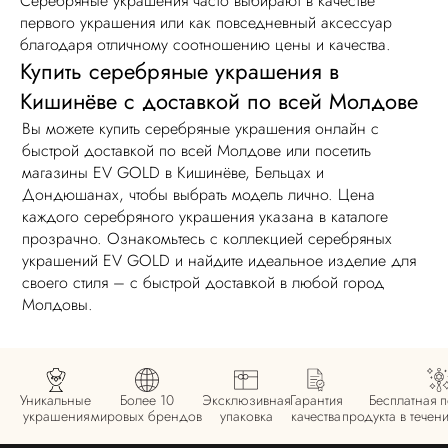
Серебряные украшения часто выбирают в качестве
первого украшения или как повседневный аксессуар
благодаря отличному соотношению цены и качества.
Купить серебряные украшения в
Кишинёве с доставкой по всей Молдове
Вы можете купить серебряные украшения онлайн с
быстрой доставкой по всей Молдове или посетить
магазины EV GOLD в Кишинёве, Бельцах и
Дондюшанах, чтобы выбрать модель лично. Цена
каждого серебряного украшения указана в каталоге
прозрачно. Ознакомьтесь с коллекцией серебряных
украшений EV GOLD и найдите идеальное изделие для
своего стиля – с быстрой доставкой в любой город
Молдовы.
Уникальные
Более 10
Эксклюзивная
Гарантия
Бесплатная 
украшения
мировых брендов
упаковка
качества
продукта в течен