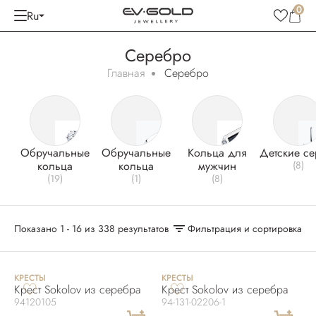
0
Ru
Серебро
Главная
Серебро
Oбручальные
Обручальные
Kольца для
Детские се
кольца
кольца
мужчин
(8)
(19)
(1)
(8)
Показано 1 - 16 из 338 результатов
Фильтрация и сортировка
KРЕСТЫ
KРЕСТЫ
Крест Sokolov из серебра
Крест Sokolov из серебра
94120105
94-131-02206-1