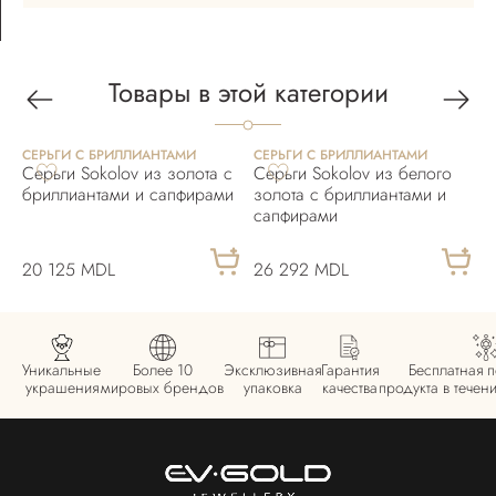
Товары в этой категории
СЕРЬГИ С БРИЛЛИАНТАМИ
СЕРЬГИ С БРИЛЛИАНТАМИ
С
Серьги Sokolov из золота с
Серьги Sokolov из белого
С
бриллиантами и сапфирами
золота с бриллиантами и
б
сапфирами
20 125 MDL
26 292 MDL
5
Уникальные
Более 10
Эксклюзивная
Гарантия
Бесплатная 
украшения
мировых брендов
упаковка
качества
продукта в течен