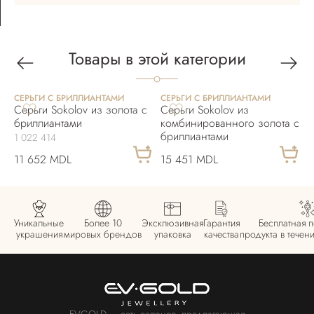
Товары в этой категории
СЕРЬГИ С БРИЛЛИАНТАМИ
СЕРЬГИ С БРИЛЛИАНТАМИ
С
Серьги Sokolov из золота с
Серьги Sokolov из
С
бриллиантами
комбинированного золота с
б
бриллиантами
1 022 414
11 652 MDL
15 451 MDL
2
Уникальные
Более 10
Эксклюзивная
Гарантия
Бесплатная 
украшения
мировых брендов
упаковка
качества
продукта в течен