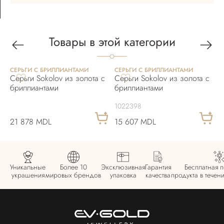
Товары в этой категории
СЕРЬГИ С БРИЛЛИАНТАМИ
СЕРЬГИ С БРИЛЛИАНТАМИ
С
Серьги Sokolov из золота с
Серьги Sokolov из золота с
С
бриллиантами
бриллиантами
з
1022398
21 878 MDL
15 607 MDL
1
Уникальные
Более 10
Эксклюзивная
Гарантия
Бесплатная 
украшения
мировых брендов
упаковка
качества
продукта в течен