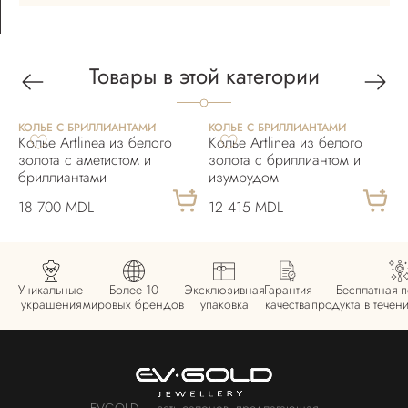
Товары в этой категории
КОЛЬЕ С БРИЛЛИАНТАМИ
КОЛЬЕ С БРИЛЛИАНТАМИ
К
Колье Artlinea из белого
Колье Artlinea из белого
К
золота с аметистом и
золота с бриллиантом и
з
бриллиантами
изумрудом
и
18 700 MDL
12 415 MDL
1
Уникальные
Более 10
Эксклюзивная
Гарантия
Бесплатная 
украшения
мировых брендов
упаковка
качества
продукта в течен