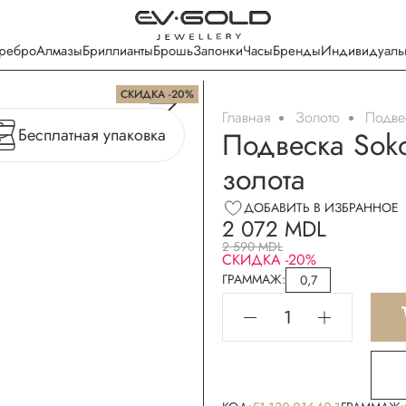
ребро
Алмазы
Бриллианты
Брошь
Запонки
Часы
Бренды
Индивидуаль
СКИДКА -20%
Главная
Золото
Подве
Бесплатная упаковка
Подвеска Sok
золота
ДОБАВИТЬ В ИЗБРАННОЕ
2 072 MDL
2 590 MDL
СКИДКА -20%
ГРАММАЖ:
0,7