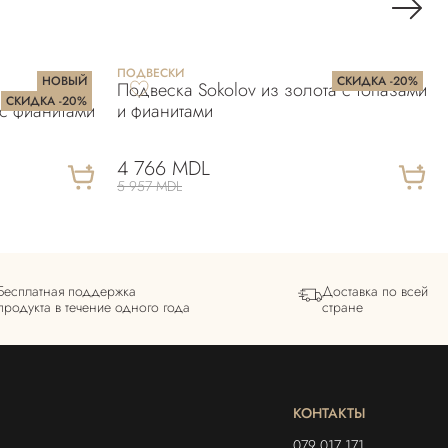
ПОДВЕСКИ
НОВЫЙ
СКИДКА -20%
Подвеска Sokolov из золота с топазами
СКИДКА -20%
с фианитами
и фианитами
4 766 MDL
5 957 MDL
Бесплатная поддержка
Доставка по всей
продукта в течение одного года
стране
КОНТАКТЫ
079 017 171