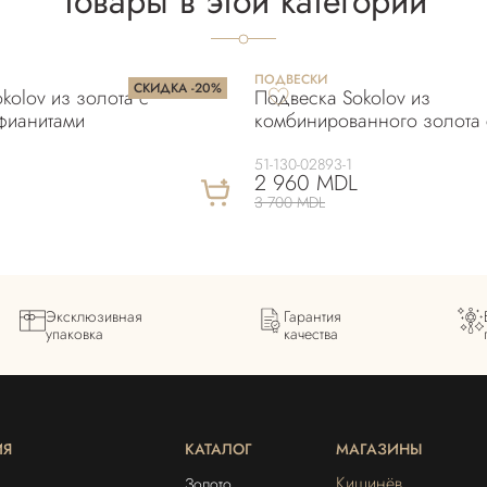
Товары в этой категории
ПОДВЕСКИ
СКИДКА -20%
kolov из золота с
Подвеска Sokolov из
фианитами
комбинированного золота 
51-130-02893-1
2 960 MDL
3 700 MDL
Эксклюзивная
Гарантия
упаковка
качества
ИЯ
КАТАЛОГ
МАГАЗИНЫ
Кишинёв
Золото