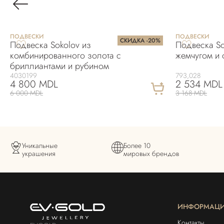
ПОДВЕСКИ
ПОДВЕСКИ
СКИДКА -20%
Подвеска Sokolov из
Подвеска So
комбинированного золота с
жемчугом и 
бриллиантами и рубином
4030199
793,028
4 800 MDL
2 534 MDL
6 000 MDL
3 168 MDL
Уникальные
Более 10
украшения
мировых брендов
ИНФОРМАЦ
Контакты