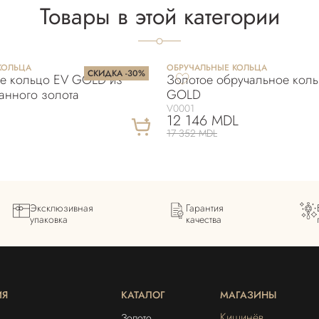
Товары в этой категории
КОЛЬЦА
OБРУЧАЛЬНЫЕ КОЛЬЦА
СКИДКА -30%
е кольцо EV GOLD из
Золотое обручальное кол
анного золота
GOLD
V0001
12 146 MDL
17 352 MDL
Эксклюзивная
Гарантия
упаковка
качества
ИЯ
КАТАЛОГ
МАГАЗИНЫ
Кишинёв
Золото