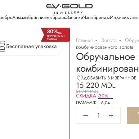
ребро
Алмазы
Бриллианты
Брошь
Запонки
Часы
Бренды
Индивидуаль
30%
НА
OБРУЧАЛЬНЫЕ
Главная
Золото
Oбруч
КОЛЬЦА
Бесплатная упаковка
комбинированного золота
Обручальное к
комбинированн
ДОБАВИТЬ В ИЗБРАННОЕ
15 220 MDL
21 744 MDL
СКИДКА -30%
ГРАММАЖ:
6,04