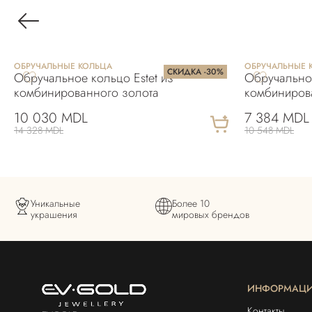
OБРУЧАЛЬНЫЕ КОЛЬЦА
OБРУЧАЛЬНЫЕ 
СКИДКА -30%
Обручальное кольцо Estet из
Обручально
комбинированного золота
комбиниров
10 030 MDL
7 384 MDL
14 328 MDL
10 548 MDL
Уникальные
Более 10
украшения
мировых брендов
ИНФОРМАЦ
Контакты