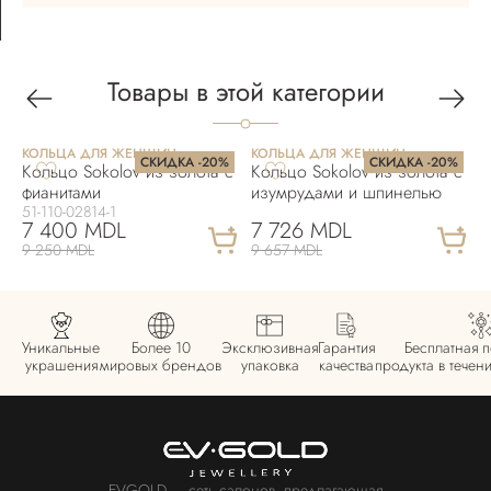
Товары в этой категории
КОЛЬЦА ДЛЯ ЖЕНЩИН
КОЛЬЦА ДЛЯ ЖЕНЩИН
К
СКИДКА -20%
СКИДКА -20%
Кольцо Sokolov из золота с
Кольцо Sokolov из золота с
К
фианитами
изумрудами и шпинелью
ф
51-110-02814-1
7 400 MDL
7 726 MDL
9 250 MDL
9 657 MDL
8
Уникальные
Более 10
Эксклюзивная
Гарантия
Бесплатная 
украшения
мировых брендов
упаковка
качества
продукта в течен
EVGOLD — сеть салонов, предлагающая