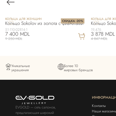
КОЛЬЦА ДЛЯ ЖЕНЩИН
КОЛЬЦА ДЛЯ 
СКИДКА -20%
Кольцо Sokolov из золота с фианитами
Кольцо Soko
51-110-02814-1
19,476
7 400 MDL
3 878 MDL
9 250 MDL
4 847 MDL
Уникальные
Более 10
украшения
мировых брендов
ИНФОРМАЦ
Контакты
EVGOLD — сеть салонов,
Наши магазин
предлагающая широкий