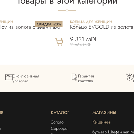
Товары в этой категории
ЖЕНЩИН
КОЛЬЦА ДЛЯ ЖЕНЩИН
СКИДКА -20%
lov из золота с фианитами
Кольцо EVGOLD из золота
9 331 MDL
11 664 MDL
Эксклюзивная
Гарантия
упаковка
качества
ИЯ
КАТАЛОГ
МАГАЗИНЫ
Кишинёв
Золото
ы
Серебро
бульвар Штефан чел М