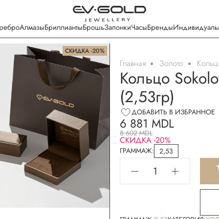
ребро
Алмазы
Бриллианты
Брошь
Запонки
Часы
Бренды
Индивидуаль
СКИДКА -20%
Главная
Золото
Кольц
Бесплатная упаковка
Кольцо Sokolo
(2,53гр)
ДОБАВИТЬ В ИЗБРАННОЕ
6 881 MDL
8 602 MDL
СКИДКА -20%
ГРАММАЖ:
2,53