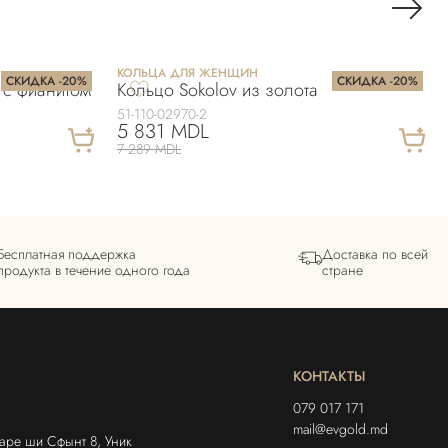
КОЛЬЦА ДЛЯ ЖЕНЩИН
СКИДКА -20%
СКИДКА -20%
 с фианитoм
Кольцо Sokolov из золота
51-110-02970-2
5 831 MDL
7 289 MDL
Бесплатная поддержка
Доставка по всей
продукта в течение одного года
стране
КОНТАКТЫ
079 017 171
mail@evgold.md
аре ши Сфынт 8, Уник