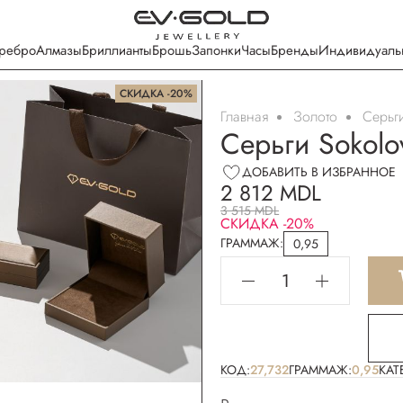
ребро
Алмазы
Бриллианты
Брошь
Запонки
Часы
Бренды
Индивидуаль
СКИДКА -20%
Главная
Золото
Серьг
Бесплатная упаковка
Серьги Sokolo
ДОБАВИТЬ В ИЗБРАННОЕ
2 812 MDL
3 515 MDL
СКИДКА -20%
ГРАММАЖ:
0,95
КОД:
27,732
ГРАММАЖ:
0,95
КАТ