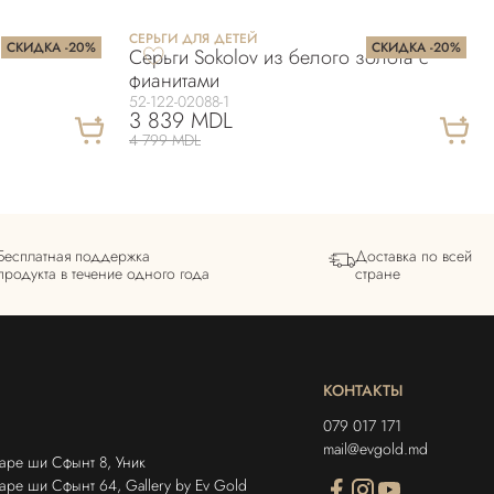
СЕРЬГИ ДЛЯ ДЕТЕЙ
СКИДКА -20%
СКИДКА -20%
Серьги Sokolov из белого золота с
фианитами
52-122-02088-1
3 839 MDL
4 799 MDL
Бесплатная поддержка
Доставка по всей
продукта в течение одного года
стране
КОНТАКТЫ
079 017 171
mail@evgold.md
аре ши Сфынт 8, Уник
ре ши Сфынт 64, Gallery by Ev Gold