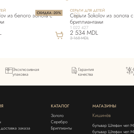
ТЕЙ
СЕРЬГИ ДЛЯ ДЕТЕЙ
СКИДКА -20%
lov из белого золота с
Серьги Sokolov из золота с
ми
бриллиантами
1 022 427
L
2 534 MDL
3 168 MDL
Эксклюзивная
Гарантия
упаковка
качества
ИЯ
КАТАЛОГ
МАГАЗИНЫ
Кишинёв
Золото
ы
Серебро
бульвар Штефан чел М
доставка заказа
Бриллианты
бульвар Штефан чел Ма