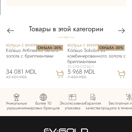
Товары в этой категории
КОЛЬЦА С БРИЛЛИАНТАМИ
КОЛЬЦА С БРИЛЛИАНТАМИ
К
СКИДКА -20%
СКИДКА -20%
Кольцо Artlinea из белого
Кольцо Sokolov из
К
золота с бриллиантами
комбинированного золота с
з
бриллиантами
51-210-01246-1
34 081 MDL
5 968 MDL
42 601 MDL
7 460 MDL
1
Уникальные
Более 10
Эксклюзивная
Гарантия
Бесплатная 
украшения
мировых брендов
упаковка
качества
продукта в течен