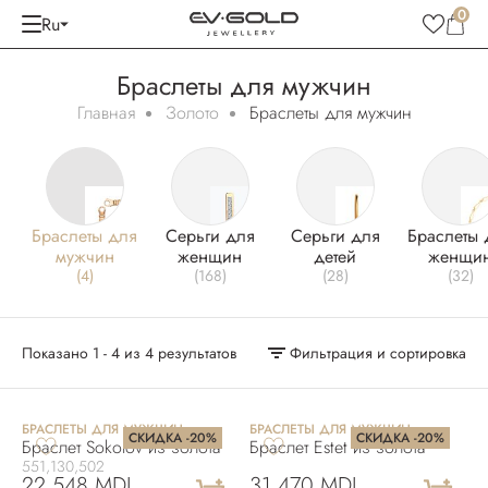
0
Ru
Браслеты для мужчин
Главная
Золото
Браслеты для мужчин
Браслеты для
Серьги для
Серьги для
Браслеты 
мужчин
женщин
детей
женщи
(4)
(168)
(28)
(32)
Показано 1 - 4 из 4 результатов
Фильтрация и сортировка
БРАСЛЕТЫ ДЛЯ МУЖЧИН
БРАСЛЕТЫ ДЛЯ МУЖЧИН
СКИДКА -20%
СКИДКА -20%
Браслет Sokolov из золота
Браслет Estet из золота
551,130,502
22 548 MDL
31 470 MDL