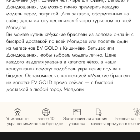
Дондюшанах, где можно лично примерить каждую
модель перед покупкой. Для заказов, оформленных на
сайте, доставка осуществляется быстро курьером по всей
Молдове.
Вы можете купить «Мужские браслеты из золота» онлайн с
быстрой доставкой по всей Молдове или посетить один
из магазинов EV GOLD в Кишинёве, Бельцах или
Дондюшанах, чтобы выбрать модель лично. Цена
каждого изделия указана в каталоге чётко, а наши
консультанты помогут подобрать украшение под ваш
бюджет. Ознакомьтесь с коллекцией «Мужские браслеты
из золота» EV GOLD прямо сейчас — с быстрой
доставкой в любой город Молдовы.
Уникальные
Более 10
Эксклюзивная
Гарантия
Бесплатная 
украшения
мировых брендов
упаковка
качества
продукта в течен