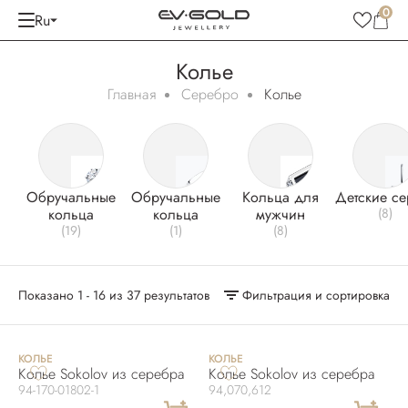
0
Ru
Колье
Главная
Серебро
Колье
Oбручальные
Обручальные
Kольца для
Детские се
кольца
кольца
мужчин
(8)
(19)
(1)
(8)
Показано 1 - 16 из 37 результатов
Фильтрация и сортировка
КОЛЬЕ
КОЛЬЕ
Колье Sokolov из серебра
Колье Sokolov из серебра
94-170-01802-1
94,070,612