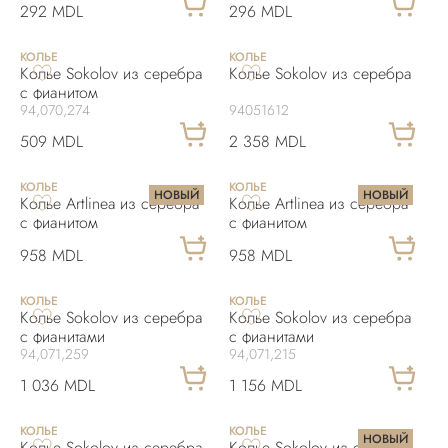
292 MDL
296 MDL
КОЛЬЕ
КОЛЬЕ
Колье Sokolov из серебра
Колье Sokolov из серебра
с фианитом
94,070,274
94051612
509 MDL
2 358 MDL
КОЛЬЕ
КОЛЬЕ
НОВЫЙ
НОВЫЙ
Колье Artlinea из серебра
Колье Artlinea из серебра
с фианитом
с фианитом
958 MDL
958 MDL
КОЛЬЕ
КОЛЬЕ
Колье Sokolov из серебра
Колье Sokolov из серебра
с фианитами
с фианитами
94,071,259
94,071,215
1 036 MDL
1 156 MDL
КОЛЬЕ
КОЛЬЕ
НОВЫЙ
Колье Sokolov из серебра
Колье Sokolov из серебра