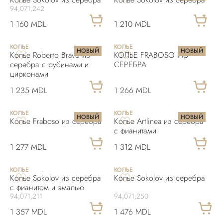
94,071,242
1 160 MDL
1 210 MDL
КОЛЬЕ
КОЛЬЕ
НОВЫЙ
НОВЫЙ
Колье Roberto Bravo из
КОЛЬЕ FRABOSO ИЗ
серебра с рубинами и
СЕРЕБРА
цирконами
1 235 MDL
1 266 MDL
КОЛЬЕ
КОЛЬЕ
НОВЫЙ
НОВЫЙ
Колье Fraboso из серебра
Колье Artlinea из серебра
с фианитами
1 277 MDL
1 312 MDL
КОЛЬЕ
КОЛЬЕ
Колье Sokolov из серебра
Колье Sokolov из серебра
с фианитом и эмалью
94,071,211
94,071,250
1 357 MDL
1 476 MDL