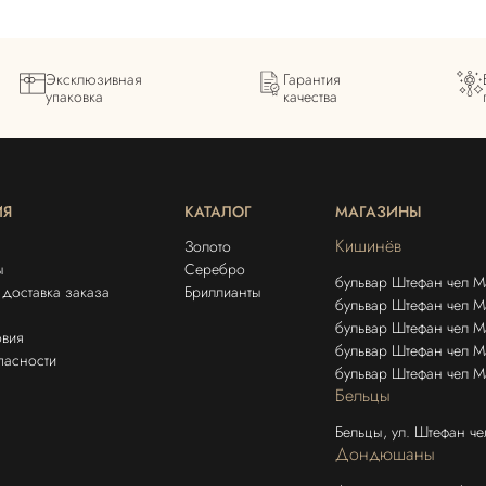
Эксклюзивная
Гарантия
упаковка
качества
ИЯ
КАТАЛОГ
МАГАЗИНЫ
Кишинёв
Золото
ы
Серебро
бульвар Штефан чел М
доставка заказа
Бриллианты
бульвар Штефан чел Ма
бульвар Штефан чел 
овия
бульвар Штефан чел М
пасности
бульвар Штефан чел М
Бельцы
Бельцы, ул. Штефан ч
Дондюшаны