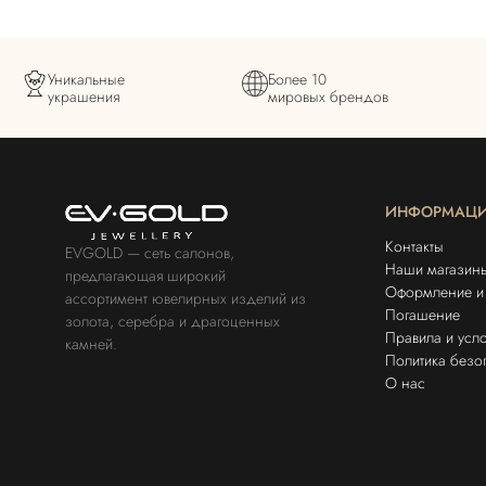
Уникальные
Более 10
украшения
мировых брендов
ИНФОРМАЦ
Контакты
EVGOLD — сеть салонов,
Наши магазин
предлагающая широкий
Оформление и 
ассортимент ювелирных изделий из
Погашение
золота, серебра и драгоценных
Правила и усл
камней.
Политика безо
О нас