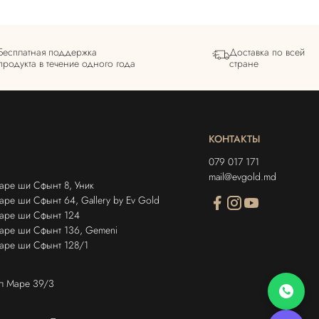
Бесплатная поддержка
Доставка по всей
продукта в течение одного года
стране
КОНТАКТЫ
079 017 171
mail@evgold.md
аре ши Сфынт 8, Уник
ре ши Сфынт 64, Gallery by Ev Gold
Маре ши Сфынт 124
аре ши Сфынт 136, Gemeni
аре ши Сфынт 128/1
ел Маре 39/3