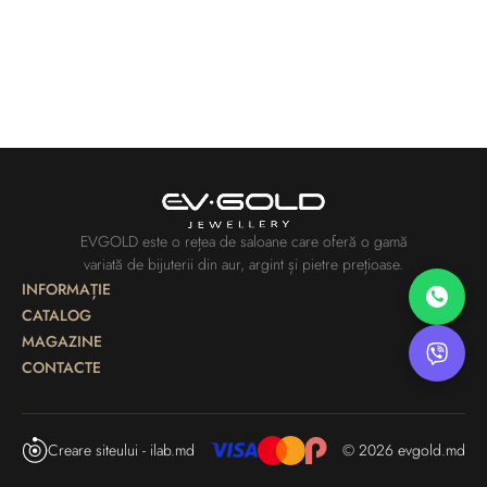
EVGOLD este o rețea de saloane care oferă o gamă
variată de bijuterii din aur, argint și pietre prețioase.
INFORMAȚIE
CATALOG
MAGAZINE
CONTACTE
Creare siteului - ilab.md
© 2026 evgold.md