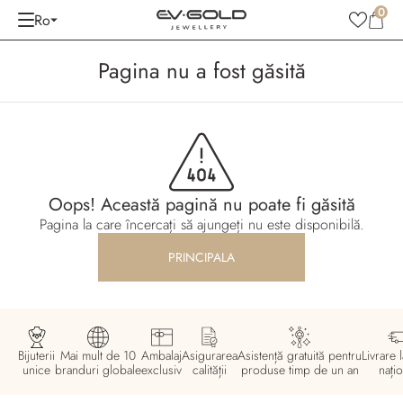
0
Ro
Pagina nu a fost găsită
Oops! Această pagină nu poate fi găsită
Pagina la care încercați să ajungeți nu este disponibilă.
PRINCIPALA
Bijuterii
Mai mult de 10
Ambalaj
Asigurarea
Asistență gratuită pentru
Livrare l
unice
branduri globale
exclusiv
calității
produse timp de un an
națio