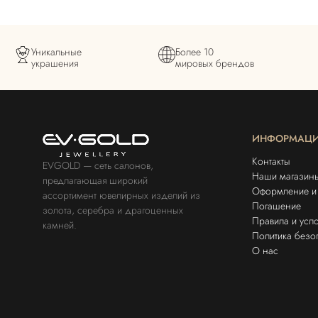
Уникальные
Более 10
украшения
мировых брендов
ИНФОРМАЦ
Контакты
EVGOLD — сеть салонов,
Наши магазин
предлагающая широкий
Оформление и 
ассортимент ювелирных изделий из
Погашение
золота, серебра и драгоценных
Правила и усл
камней.
Политика безо
О нас