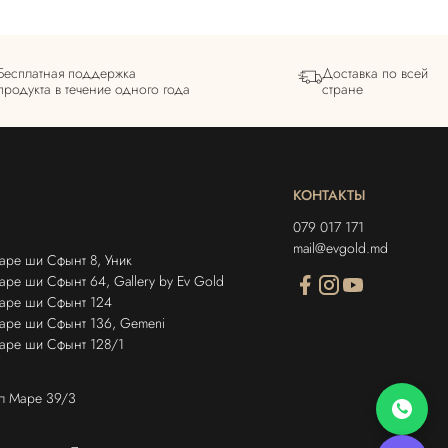
Бесплатная поддержка
Доставка по всей
продукта в течение одного года
стране
КОНТАКТЫ
079 017 171
mail@evgold.md
аре ши Сфынт 8, Уник
ре ши Сфынт 64, Gallery by Ev Gold
Маре ши Сфынт 124
аре ши Сфынт 136, Gemeni
аре ши Сфынт 128/1
ел Маре 39/3