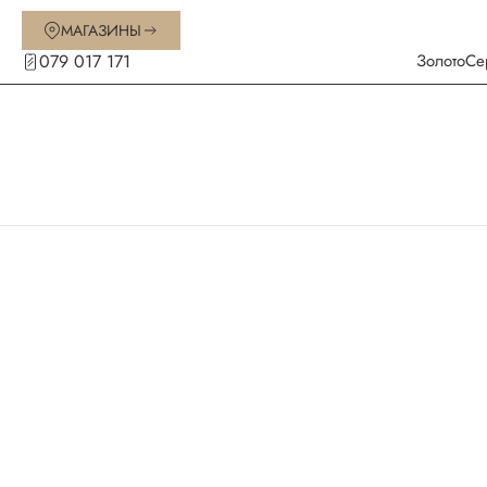
МАГАЗИНЫ
079 017 171
Золото
Се