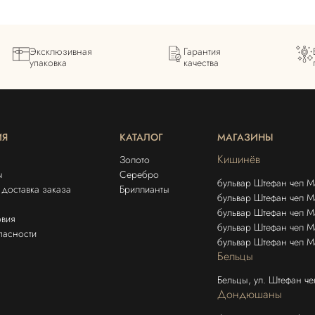
Эксклюзивная
Гарантия
упаковка
качества
ИЯ
КАТАЛОГ
МАГАЗИНЫ
Кишинёв
Золото
ы
Серебро
бульвар Штефан чел М
доставка заказа
Бриллианты
бульвар Штефан чел Ма
бульвар Штефан чел 
овия
бульвар Штефан чел М
пасности
бульвар Штефан чел М
Бельцы
Бельцы, ул. Штефан ч
Дондюшаны