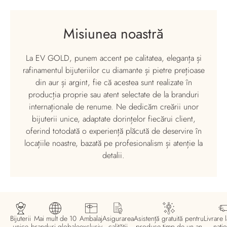
Misiunea noastră
La EV GOLD, punem accent pe calitatea, eleganța și
rafinamentul bijuteriilor cu diamante și pietre prețioase
din aur și argint, fie că acestea sunt realizate în
producția proprie sau atent selectate de la branduri
internaționale de renume. Ne dedicăm creării unor
bijuterii unice, adaptate dorințelor fiecărui client,
oferind totodată o experiență plăcută de deservire în
locațiile noastre, bazată pe profesionalism și atenție la
detalii.
Bijuterii
Mai mult de 10
Ambalaj
Asigurarea
Asistență gratuită pentru
Livrare l
unice
branduri globale
exclusiv
calității
produse timp de un an
națio