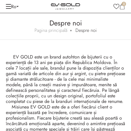
0
Ro
Despre noi
Pagina principală
Despre noi
EV GOLD este un brand autohton de bijuterii cu o
experiență de 13 ani pe piața din Republica Moldova. În
cele 7 locații ale sale, brandul pune la dispoziția clienților o
gamă variată de articole din aur și argint, cu pietre prețioase
și diamante strălucitoare - de la cele mai minimaliste
modele, până la creații masive și impunătoare, menite să
definească personalitatea și caracterul fiecăruia. Pe lângă
colecțiile proprii, cu un design original, portofoliul este
completat cu piese de la branduri internaționale de renume.
Misiunea EV GOLD este de a oferi fiecărui client o
experiență bazată pe încredere, comunicare și
profesionalism. Fiecare bijuterie creată sau aleasă poartă o
încărcătură emoțională aparte, devenind o amintire prețioasă
asociată cu momente speciale și trăiri care își păstrează