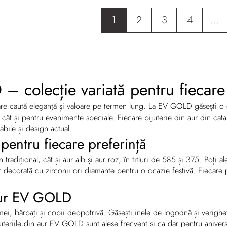
1
2
3
4
...
– colecție variată pentru fiecare 
care caută eleganță și valoare pe termen lung. La EV GOLD găsești o gam
, cât și pentru evenimente speciale. Fiecare bijuterie din aur din cat
cabile și design actual.
 pentru fiecare preferință
 tradițional, cât și aur alb și aur roz, în titluri de 585 și 375. Poți a
r decorată cu zirconii ori diamante pentru o ocazie festivă. Fiecare pi
 aur EV GOLD
mei, bărbați și copii deopotrivă. Găsești inele de logodnă și verighete
juteriile din aur EV GOLD sunt alese frecvent și ca dar pentru anivers