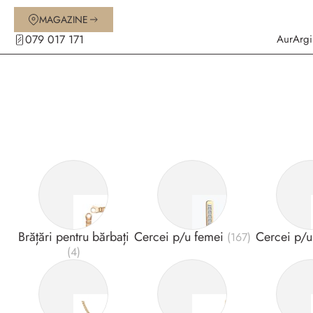
MAGAZINE
079 017 171
Aur
Argi
Brățări pentru bărbați
Cercei p/u femei
Cercei p/u
(167)
(4)