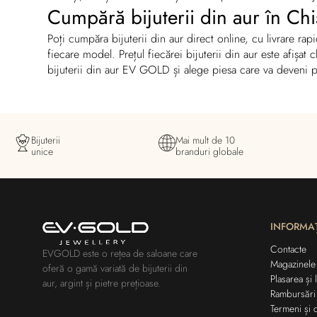
Cumpără bijuterii din aur în Chi
Poți cumpăra bijuterii din aur direct online, cu livrare ra
fiecare model. Prețul fiecărei bijuterii din aur este afișat 
bijuterii din aur EV GOLD și alege piesa care va deveni p
Bijuterii
Mai mult de 10
unice
branduri globale
INFORMAȚ
Contacte
EVGOLD este o rețea de saloane care
Magazinele
oferă o gamă variată de bijuterii din
Plasarea și 
aur, argint și pietre prețioase.
Rambursări
Termeni și c