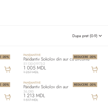
Dupa pret (0-9)
PANDANTIVE
E -20%
REDUCERE -20%
Pandantiv Sokolov din aur cu zirconiu
51-130-01973-2
1 005 MDL
1 257 MDL
PANDANTIVE
E -20%
REDUCERE -20%
Pandantiv Sokolov din aur
36,085
1 213 MDL
1 517 MDL