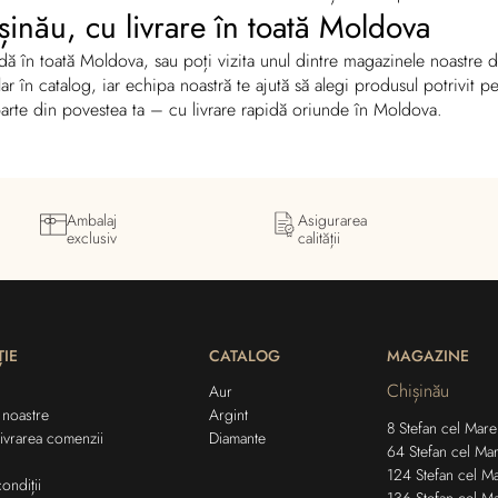
șinău, cu livrare în toată Moldova
pidă în toată Moldova, sau poți vizita unul dintre magazinele noastre
clar în catalog, iar echipa noastră te ajută să alegi produsul potrivit
arte din povestea ta – cu livrare rapidă oriunde în Moldova.
Ambalaj
Asigurarea
exclusiv
calității
IE
CATALOG
MAGAZINE
Chișinău
Aur
 noastre
Argint
8 Stefan cel Mare 
livrarea comenzii
Diamante
64 Stefan cel Mar
124 Stefan cel Ma
ondiții