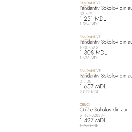
PANDANTIVE
Pandantiv Sokolov din au
33,829
1 251 MDL
1 564 MDL
PANDANTIVE
Pandantiv Sokolov din a
1030852-3
1 308 MDL
1 636 MDL
PANDANTIVE
Pandantiv Sokolov din au
31,100
1 657 MDL
2 072 MDL
CRUCI
Cruce Sokolov din aur
51-131-02833-1
1 427 MDL
1 784 MDL