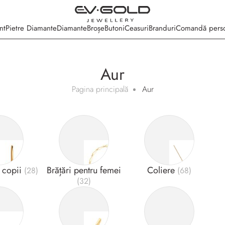
nt
Pietre Diamante
Diamante
Broșe
Butoni
Ceasuri
Branduri
Comandă perso
Aur
Pagina principală
Aur
 copii
Brățări pentru femei
Coliere
(28)
(68)
(32)