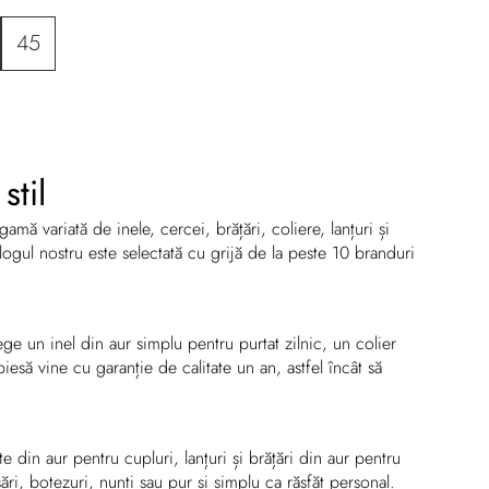
45
stil
ă variată de inele, cercei, brățări, coliere, lanțuri și
alogul nostru este selectată cu grijă de la peste 10 branduri
lege un inel din aur simplu pentru purtat zilnic, un colier
esă vine cu garanție de calitate un an, astfel încât să
 din aur pentru cupluri, lanțuri și brățări din aur pentru
ări, botezuri, nunți sau pur și simplu ca răsfăț personal.