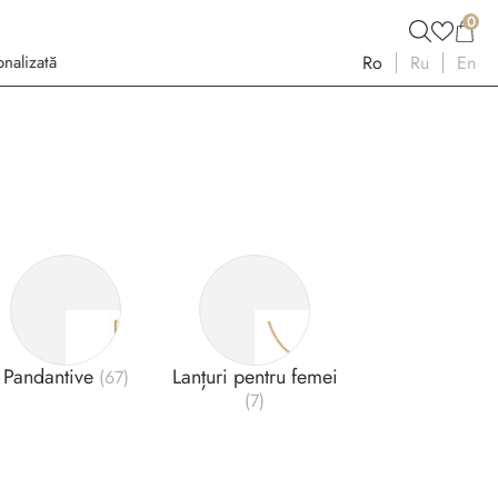
0
nalizată
Ro
Ru
En
Pandantive
Lanțuri pentru femei
(67)
(7)