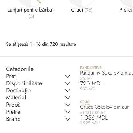
Lanțuri pentru bărbați
Cruci
Pierc
(76)
(5)
Se afișează 1 - 16 din 720 rezultate
Categoriile
PANDANTIVE
Pandantiv Sokolov din a
Preț
36,192
Disponibilitate
720 MDL
900 MDL
Destinație
Material
CRUCI
Probă
Cruce Sokolov din aur
Pietre
51-131-01825-1
1 036 MDL
Brand
1 295 MDL