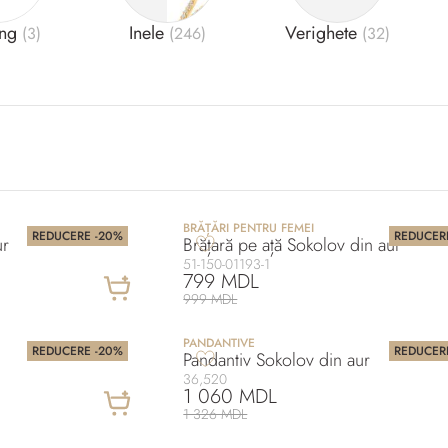
ing
Inele
Verighete
(3)
(246)
(32)
BRĂȚĂRI PENTRU FEMEI
REDUCERE -20%
REDUCER
ur
Brățară pe ață Sokolov din aur
51-150-01193-1
799 MDL
999 MDL
PANDANTIVE
REDUCERE -20%
REDUCER
Pandantiv Sokolov din aur
36,520
1 060 MDL
1 326 MDL