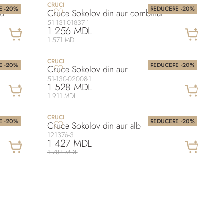
CRUCI
E -20%
REDUCERE -20%
iu
Cruce Sokolov din aur combinat
51-131-01837-1
1 256 MDL
1 571 MDL
CRUCI
E -20%
REDUCERE -20%
Cruce Sokolov din aur
51-130-02008-1
1 528 MDL
1 911 MDL
CRUCI
E -20%
REDUCERE -20%
Cruce Sokolov din aur alb
121376-3
1 427 MDL
1 784 MDL