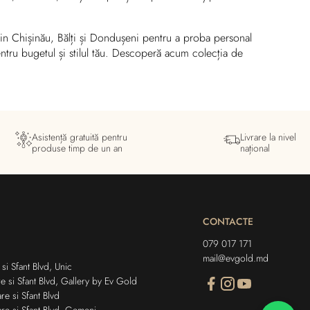
 din Chișinău, Bălți și Dondușeni pentru a proba personal
 pentru bugetul și stilul tău. Descoperă acum colecția de
Asistență gratuită pentru
Livrare la nivel
produse timp de un an
național
CONTACTE
079 017 171
mail@evgold.md
si Sfant Blvd, Unic
e si Sfant Blvd, Gallery by Ev Gold
re si Sfant Blvd