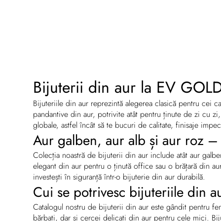
Bijuterii din aur la EV GOLD 
Bijuteriile din aur reprezintă alegerea clasică pentru cei 
pandantive din aur, potrivite atât pentru ținute de zi cu zi
globale, astfel încât să te bucuri de calitate, finisaje impe
Aur galben, aur alb și aur roz –
Colecția noastră de bijuterii din aur include atât aur galben
elegant din aur pentru o ținută office sau o brățară din au
investești în siguranță într-o bijuterie din aur durabilă.
Cui se potrivesc bijuteriile din
Catalogul nostru de bijuterii din aur este gândit pentru fe
bărbați, dar și cercei delicați din aur pentru cele mici. Bi