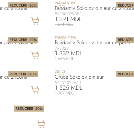
PANDANTIVE
REDUCERE -20%
REDUCER
r cu zirconii
Pandantiv Sokolov din aur cu zircon
51-130-02938-1
1 291 MDL
1 614 MDL
PANDANTIVE
REDUCERE -20%
REDUCER
ur alb cu diamant
Pandantiv Sokolov din aur cu perla
793029
1 332 MDL
1 665 MDL
CRUCI
REDUCERE -20%
REDUCER
r cu zirconii
Cruce Sokolov din aur
51-131-02265-1
1 525 MDL
1 907 MDL
REDUCERE -20%