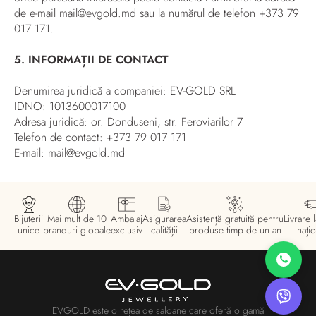
de e-mail mail@evgold.md
sau la numărul de telefon +373 79
017 171.
5. INFORMAȚII DE CONTACT
Denumirea juridică a companiei: EV-GOLD SRL
IDNO: 1013600017100
Adresa juridică: or. Donduseni, str. Feroviarilor 7
Telefon de contact: +373 79 017 171
E-mail: mail@evgold.md
Bijuterii
Mai mult de 10
Ambalaj
Asigurarea
Asistență gratuită pentru
Livrare l
unice
branduri globale
exclusiv
calității
produse timp de un an
națio
EVGOLD este o rețea de saloane care oferă o gamă