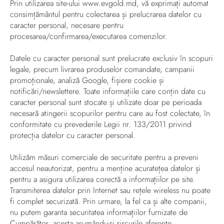
Prin utilizarea site-ului www.evgold.md
, vă exprimați automat
consimțământul pentru colectarea și prelucrarea datelor cu
caracter personal, necesare pentru
procesarea/confirmarea/executarea comenzilor.
Datele cu caracter personal sunt prelucrate exclusiv în scopuri
legale, precum livrarea produselor comandate, campanii
promoționale, analiză Google, fișiere cookie și
notificări/newslettere. Toate informațiile care conțin date cu
caracter personal sunt stocate și utilizate doar pe perioada
necesară atingerii scopurilor pentru care au fost colectate, în
conformitate cu prevederile Legii nr. 133/2011 privind
protecția datelor cu caracter personal.
Utilizăm măsuri comerciale de securitate pentru a preveni
accesul neautorizat, pentru a menține acuratețea datelor și
pentru a asigura utilizarea corectă a informațiilor pe site.
Transmiterea datelor prin Internet sau rețele wireless nu poate
fi complet securizată. Prin urmare, la fel ca și alte companii,
nu putem garanta securitatea informațiilor furnizate de
Cumpărător, acesta asumându-și riscurile aferente.