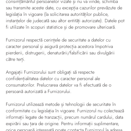
consimțământul persoanelor vizate și nu va vinde, schimba
sau transmite aceste date, cu excepția cazurilor prevăzute de
legislația în vigoare (la solicitarea autorităților publice,
instanțelor de judecată sau altor entități autorizate). Datele pot
fi utilizate în scopuri statistice și de promovare ulterioară.
Furnizorul respectă cerințele de securitate a datelor cu
caracter personal și asigură protecția acestora împotriva
pierderii, distrugerii, denaturării/falsificării sau divulgării
către terți.
Angajații Furnizorului sunt obligați să respecte
confidențialitatea datelor cu caracter personal ale
consumatorilor. Prelucrarea datelor va fi efectuată de o
persoană autorizată a Furnizorului.
Furnizorul utilizează metode și tehnologii de securitate în
conformitate cu legislația în vigoare. Furnizorul nu colectează
informații legate de tranzacții, precum numărul cardului, data
expirării sau țara de origine. Pentru informații suplimentare,
orice persoană interesată poate contacta Furnizorul la adresa