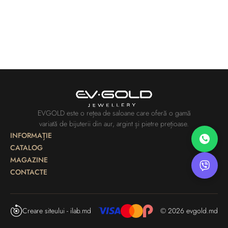
EVGOLD este o rețea de saloane care oferă o gamă
variată de bijuterii din aur, argint și pietre prețioase.
INFORMAȚIE
CATALOG
MAGAZINE
CONTACTE
Creare siteului - ilab.md
© 2026 evgold.md