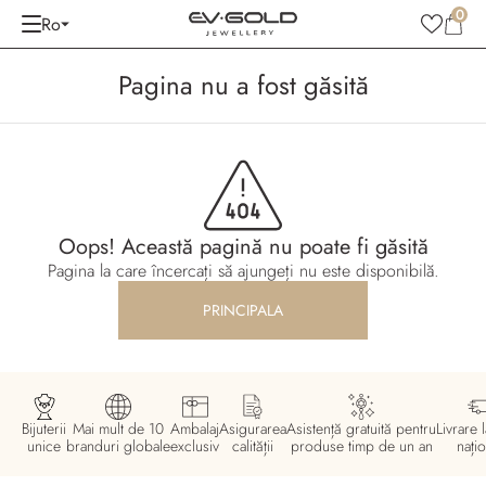
0
Ro
Pagina nu a fost găsită
Oops! Această pagină nu poate fi găsită
Pagina la care încercați să ajungeți nu este disponibilă.
PRINCIPALA
Bijuterii
Mai mult de 10
Ambalaj
Asigurarea
Asistență gratuită pentru
Livrare l
unice
branduri globale
exclusiv
calității
produse timp de un an
națio