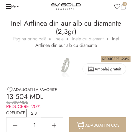
0
Ro
Inel Artlinea din aur alb cu diamante
(2,3gr)
Pagina principală
Inele
Inele cu diamant
Inel
Artlinea din aur alb cu diamante
REDUCERE -20%
Ambalaj gratuit
ADAUGATI LA FAVORITE
13 504 MDL
16 880 MDL
REDUCERE -20%
GREUTATE:
2,3
ADAUGATI IN COS