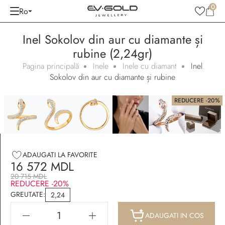
0
Ro
Inel Sokolov din aur cu diamante și
rubine (2,24gr)
Pagina principală
Inele
Inele cu diamant
Inel
Sokolov din aur cu diamante și rubine
REDUCERE -20%
Ambalaj gratuit
ADAUGATI LA FAVORITE
16 572 MDL
20 715 MDL
REDUCERE -20%
GREUTATE:
2,24
ADAUGATI IN COS