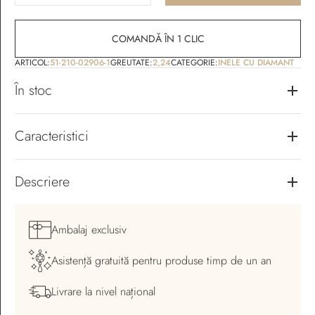
COMANDĂ ÎN 1 CLIC
ARTICOL:
51-210-02906-1
GREUTATE:
2,24
CATEGORIE:
INELE CU DIAMANT
În stoc
Caracteristici
Descriere
Ambalaj
exclusiv
Asistență gratuită pentru
produse timp de un an
Livrare la nivel
național