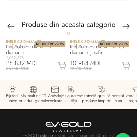
Produse din aceasta categorie
INELE CU DIAMANTE
INELE CU DIAMANTE
I
REDUCERE -20%
REDUCERE -20%
Inel Sokolov din aur cu
Inel Sokolov din aur alb cu
I
diamante
diamante și safir
d
1,012,318
1
28 832 MDL
10 984 MDL
36 040 MDL
13 730 MDL
1
Bijuterii
Mai mult de 10
Ambalaj
Asigurarea
Asistență gratuită pentru
Livrare l
unice
branduri globale
exclusiv
calității
produse timp de un an
națio
EVGOLD este o rețea de saloane care oferă o gamă