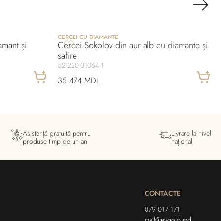
CERCEI CU DIAMANTE
amant și
Cercei Sokolov din aur alb cu diamante și
safire
52-220-01064-1
35 474 MDL
Asistență gratuită pentru
Livrare la nivel
produse timp de un an
național
CONTACTE
079 017 171
mail@evgold.md