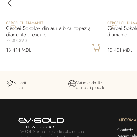
CERCEI CU DIAMANTE
CERCEI CU DIAM
Cercei Sokolov din aur alb cu topaz și
Cercei Sokol
diamante crescute
diamante
72-00439-3
18 414 MDL
15 451 MDL
Bijuterii
Mai mult de 10
unice
branduri globale
INFORMA
Contacte
EVGOLD este o rețea de saloane care
Magazinele