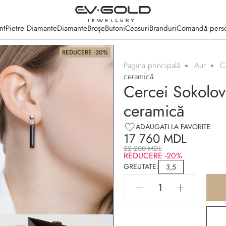
nt
Pietre Diamante
Diamante
Broșe
Butoni
Ceasuri
Branduri
Comandă perso
REDUCERE -20%
Pagina principală
Aur
C
Ambalaj gratuit
ceramică
Cercei Sokolov
ceramică
ADAUGATI LA FAVORITE
17 760 MDL
22 200 MDL
REDUCERE -20%
GREUTATE:
3,5