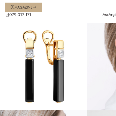
MAGAZINE
079 017 171
Aur
Argi