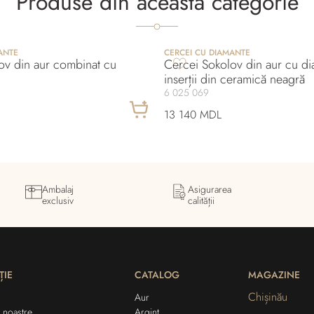
Produse din aceasta categorie
ANTE
CERCEI CU DIAMANTE
ov din aur combinat cu
Cercei Sokolov din aur cu di
inserții din ceramică neagră
6 025 069
13 140 MDL
Ambalaj
Asigurarea
exclusiv
calității
ȚIE
CATALOG
MAGAZINE
Chișinău
Aur
 noastre
Argint