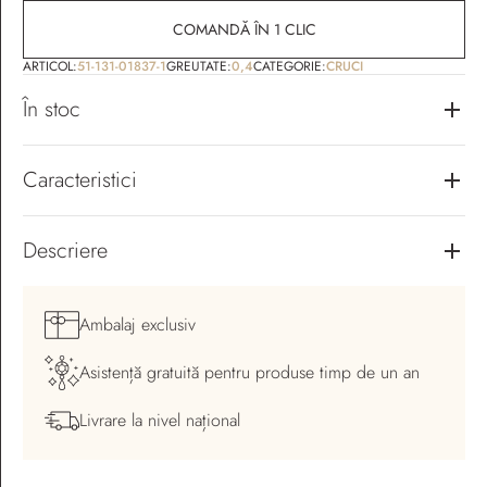
COMANDĂ ÎN 1 CLIC
ARTICOL:
51-131-01837-1
GREUTATE:
0,4
CATEGORIE:
CRUCI
În stoc
Caracteristici
Descriere
Ambalaj
exclusiv
Asistență gratuită pentru
produse timp de un an
Livrare la nivel
național