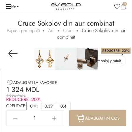
0
Ro
Cruce Sokolov din aur combinat
Pagina principală
Aur
Cruci
Cruce Sokolov din aur
combinat
REDUCERE -20%
Ambalaj gratuit
ADAUGATI LA FAVORITE
1 324 MDL
1 656 MDL
REDUCERE -20%
GREUTATE:
0,41
0,39
0,4
ADAUGATI IN COS