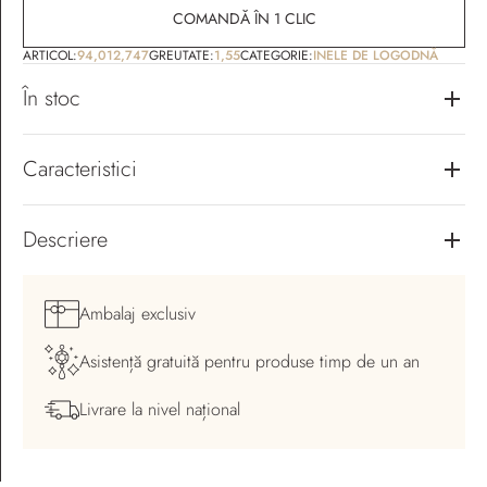
COMANDĂ ÎN 1 CLIC
ARTICOL:
94,012,747
GREUTATE:
1,55
CATEGORIE:
INELE DE LOGODNĂ
În stoc
Caracteristici
Descriere
Ambalaj
exclusiv
Asistență gratuită pentru
produse timp de un an
Livrare la nivel
național