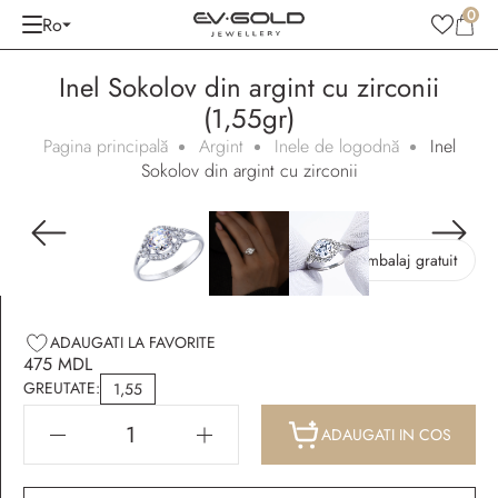
0
Ro
Inel Sokolov din argint cu zirconii
(1,55gr)
Pagina principală
Argint
Inele de logodnă
Inel
Sokolov din argint cu zirconii
Ambalaj gratuit
ADAUGATI LA FAVORITE
475 MDL
GREUTATE:
1,55
ADAUGATI IN COS