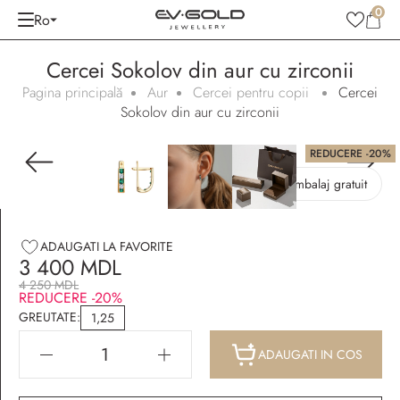
0
Ro
Cercei Sokolov din aur cu zirconii
Pagina principală
Aur
Cercei pentru copii
Cercei
Sokolov din aur cu zirconii
REDUCERE -20%
Ambalaj gratuit
ADAUGATI LA FAVORITE
3 400 MDL
4 250 MDL
REDUCERE -20%
GREUTATE:
1,25
ADAUGATI IN COS