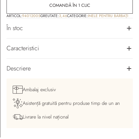
COMANDĂ ÎN 1 CLIC
ARTICOL:
94012005
GREUTATE:
3,46
CATEGORIE:
INELE PENTRU BĂRBAȚI
În stoc
Caracteristici
Descriere
Ambalaj
exclusiv
Asistență gratuită pentru
produse timp de un an
Livrare la nivel
național