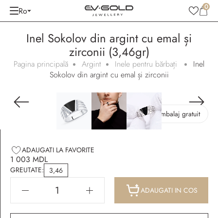
0
Ro
Inel Sokolov din argint cu emal și
zirconii (3,46gr)
Pagina principală
Argint
Inele pentru bărbați
Inel
Sokolov din argint cu emal și zirconii
Ambalaj gratuit
ADAUGATI LA FAVORITE
1 003 MDL
GREUTATE:
3,46
ADAUGATI IN COS