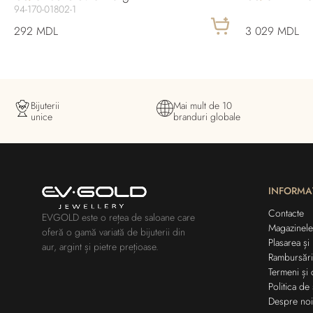
94-170-01802-1
292 MDL
3 029 MDL
Bijuterii
Mai mult de 10
unice
branduri globale
INFORMA
Contacte
EVGOLD este o rețea de saloane care
Magazinele
oferă o gamă variată de bijuterii din
Plasarea și
aur, argint și pietre prețioase.
Rambursări
Termeni și 
Politica de 
Despre noi