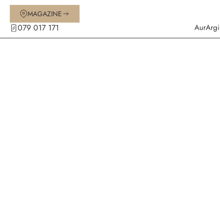
MAGAZINE
079 017 171
Aur
Argi