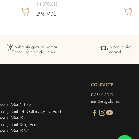
94,070,612
296 MDL
Asistență gratuită pentru
Livrare la nivel
produse timp de un an
național
CONTACTE
079 017 171
mail@evgold.md
re și Sfînt 8, Unic
are și Sfînt 64, Gallery by Ev Gold
are și Sfînt 124
are și Sfînt 136, Gemeni
are și Sfînt 128/1