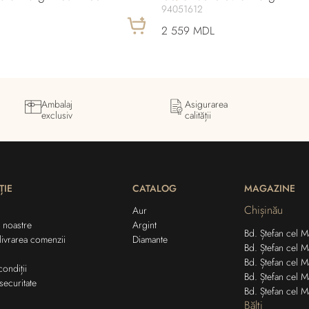
94051612
2 559 MDL
Ambalaj
Asigurarea
exclusiv
calității
ȚIE
CATALOG
MAGAZINE
Chișinău
Aur
 noastre
Argint
Bd. Ștefan cel Ma
 livrarea comenzii
Diamante
Bd. Ștefan cel M
Bd. Ștefan cel M
condiții
Bd. Ștefan cel M
securitate
Bd. Ștefan cel M
Bălți