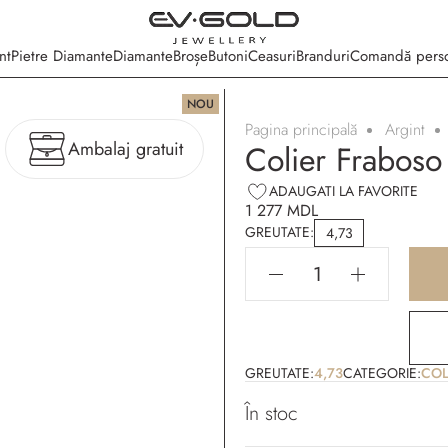
nt
Pietre Diamante
Diamante
Broșe
Butoni
Ceasuri
Branduri
Comandă perso
NOU
Pagina principală
Argint
Ambalaj gratuit
Colier Fraboso 
ADAUGATI LA FAVORITE
1 277 MDL
GREUTATE:
4,73
GREUTATE:
4,73
CATEGORIE:
COL
În stoc