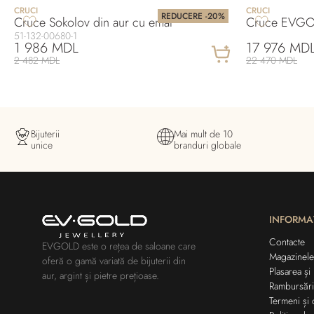
CRUCI
CRUCI
REDUCERE -20%
Cruce Sokolov din aur cu emal
Cruce EVGOL
51-132-00680-1
1 986 MDL
17 976 MD
2 482 MDL
22 470 MDL
Bijuterii
Mai mult de 10
unice
branduri globale
INFORMA
Contacte
EVGOLD este o rețea de saloane care
Magazinele
oferă o gamă variată de bijuterii din
Plasarea și
aur, argint și pietre prețioase.
Rambursări
Termeni și 