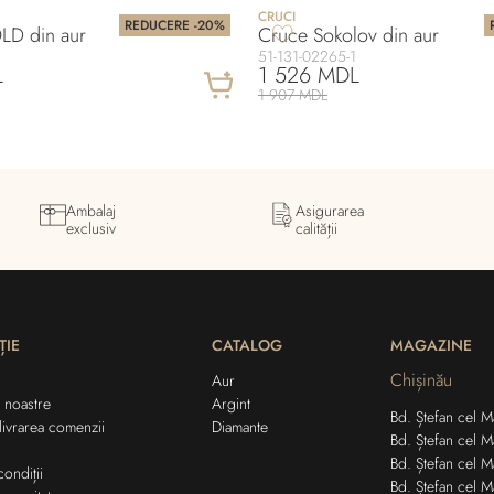
CRUCI
REDUCERE -20%
D din aur
Cruce Sokolov din aur
51-131-02265-1
L
1 526 MDL
1 907 MDL
Ambalaj
Asigurarea
exclusiv
calității
ȚIE
CATALOG
MAGAZINE
Chișinău
Aur
 noastre
Argint
Bd. Ștefan cel Ma
 livrarea comenzii
Diamante
Bd. Ștefan cel M
Bd. Ștefan cel M
condiții
Bd. Ștefan cel M