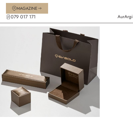
MAGAZINE
079 017 171
Aur
Argi