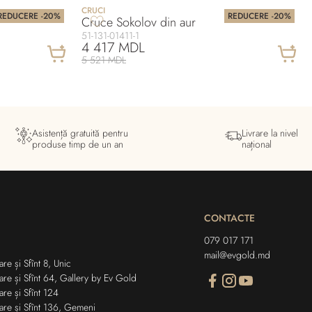
CRUCI
REDUCERE -20%
REDUCERE -20%
Cruce Sokolov din aur
51-131-01411-1
4 417 MDL
5 521 MDL
Asistență gratuită pentru
Livrare la nivel
produse timp de un an
național
CONTACTE
079 017 171
mail@evgold.md
re și Sfînt 8, Unic
are și Sfînt 64, Gallery by Ev Gold
are și Sfînt 124
are și Sfînt 136, Gemeni