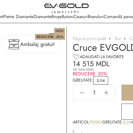
nt
Pietre Diamante
Diamante
Broșe
Butoni
Ceasuri
Branduri
Comandă perso
NOU
REDUCERE -20%
Pagina principală
Aur
C
Ambalaj gratuit
Cruce EVGOLD
ADAUGATI LA FAVORITE
14 515 MDL
18 144 MDL
REDUCERE -20%
GREUTATE:
5,04
ARTICOL:
P0001
GREUTATE:
5,04