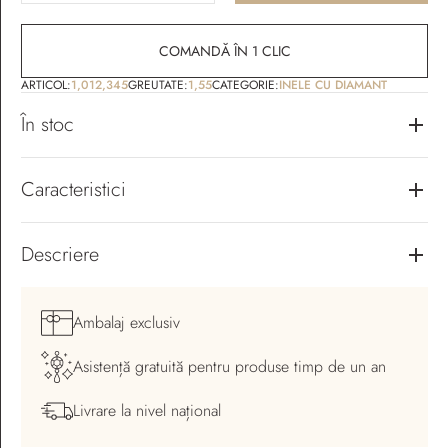
COMANDĂ ÎN 1 CLIC
ARTICOL:
1,012,345
GREUTATE:
1,55
CATEGORIE:
INELE CU DIAMANT
În stoc
Caracteristici
Descriere
Ambalaj
exclusiv
Asistență gratuită pentru
produse timp de un an
Livrare la nivel
național