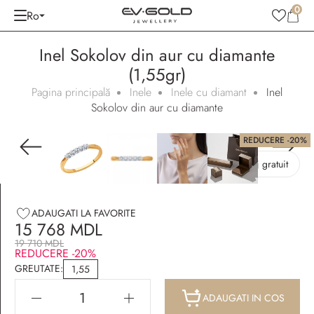
0
Ro
Inel Sokolov din aur cu diamante
(1,55gr)
Pagina principală
Inele
Inele cu diamant
Inel
Sokolov din aur cu diamante
REDUCERE -20%
Ambalaj gratuit
ADAUGATI LA FAVORITE
15 768 MDL
19 710 MDL
REDUCERE -20%
GREUTATE:
1,55
ADAUGATI IN COS