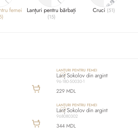
ntru femei
Lanțuri pentru bărbați
Cruci
(51)
5)
(15)
LANȚURI PENTRU FEMEI
Lanț Sokolov din argint
96-180-50030-1
229 MDL
LANȚURI PENTRU FEMEI
Lanț Sokolov din argint
968080302
344 MDL