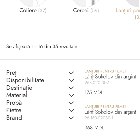
Coliere
Cercei
Lanțuri pe
(37)
(59)
(3
Se afișează 1 - 16 din 35 rezultate
Preț
LANȚURI PENTRU FEMEI
Lanț Sokolov din argint
Disponibilitate
968,020,302
Destinație
175 MDL
Material
Probă
LANȚURI PENTRU FEMEI
Pietre
Lant Sokolov din argint
Brand
96-180-02030-1
368 MDL