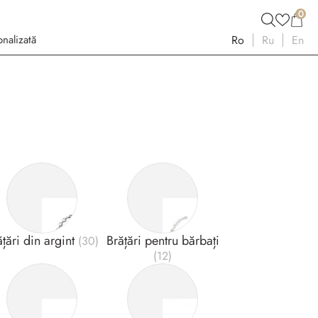
0
nalizată
Ro
Ru
En
ățări din argint
Brățări pentru bărbați
(30)
(12)