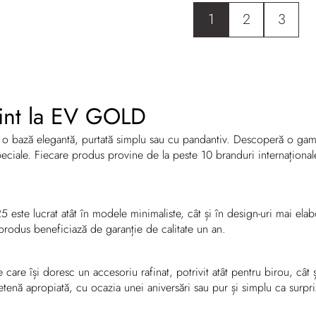
1
2
3
gint la EV GOLD
 o bază elegantă, purtată simplu sau cu pandantiv. Descoperă o gamă
speciale. Fiecare produs provine de la peste 10 branduri internațional
5 este lucrat atât în modele minimaliste, cât și în design-uri mai elabo
e produs beneficiază de garanție de calitate un an.
care își doresc un accesoriu rafinat, potrivit atât pentru birou, cât 
etenă apropiată, cu ocazia unei aniversări sau pur și simplu ca surpri