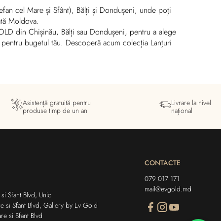
efan cel Mare și Sfânt), Bălți și Dondușeni, unde poți
oată Moldova.
 GOLD din Chișinău, Bălți sau Dondușeni, pentru a alege
ită pentru bugetul tău. Descoperă acum colecția Lanțuri
Asistență gratuită pentru
Livrare la nivel
produse timp de un an
național
CONTACTE
079 017 171
mail@evgold.md
si Sfant Blvd, Unic
e si Sfant Blvd, Gallery by Ev Gold
re si Sfant Blvd