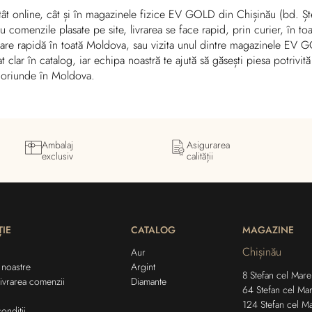
atât online, cât și în magazinele fizice EV GOLD din Chișinău (bd. Șt
comenzile plasate pe site, livrarea se face rapid, prin curier, în t
ivrare rapidă în toată Moldova, sau vizita unul dintre magazinele EV
at clar în catalog, iar echipa noastră te ajută să găsești piesa potriv
 oriunde în Moldova.
Ambalaj
Asigurarea
exclusiv
calității
IE
CATALOG
MAGAZINE
Chișinău
Aur
 noastre
Argint
8 Stefan cel Mare 
livrarea comenzii
Diamante
64 Stefan cel Mar
124 Stefan cel Ma
ondiții