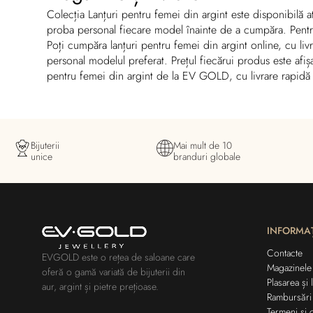
Colecția Lanțuri pentru femei din argint este disponibilă 
proba personal fiecare model înainte de a cumpăra. Pentru 
Poți cumpăra lanțuri pentru femei din argint online, cu l
personal modelul preferat. Prețul fiecărui produs este afiș
pentru femei din argint de la EV GOLD, cu livrare rapidă
Bijuterii
Mai mult de 10
unice
branduri globale
INFORMAȚ
Contacte
EVGOLD este o rețea de saloane care
Magazinele
oferă o gamă variată de bijuterii din
Plasarea și 
aur, argint și pietre prețioase.
Rambursări
Termeni și c