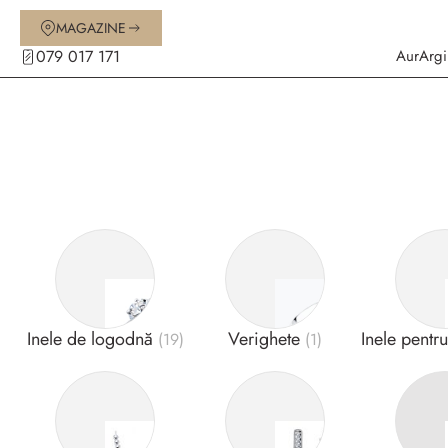
MAGAZINE
079 017 171
Aur
Argi
Inele de logodnă
Verighete
Inele pentr
(19)
(1)