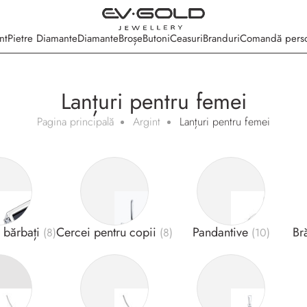
nt
Pietre Diamante
Diamante
Broșe
Butoni
Ceasuri
Branduri
Comandă perso
Lanțuri pentru femei
Pagina principală
Argint
Lanțuri pentru femei
u bărbați
Cercei pentru copii
Pandantive
Br
(8)
(8)
(10)