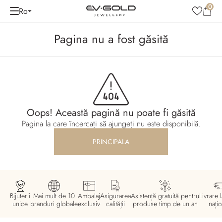
0
Ro
Pagina nu a fost găsită
Oops! Această pagină nu poate fi găsită
Pagina la care încercați să ajungeți nu este disponibilă.
PRINCIPALA
Bijuterii
Mai mult de 10
Ambalaj
Asigurarea
Asistență gratuită pentru
Livrare l
unice
branduri globale
exclusiv
calității
produse timp de un an
națio