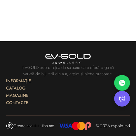
EVGOLD este o rețea de saloane care oferă o gamă
variată de bijuterii din aur, argint și pietre prețioase.
INFORMAȚIE
CATALOG
MAGAZINE
CONTACTE
Creare siteului - ilab.md
© 2026 evgold.md