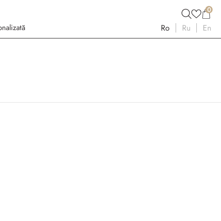
0
nalizată
Ro
Ru
En