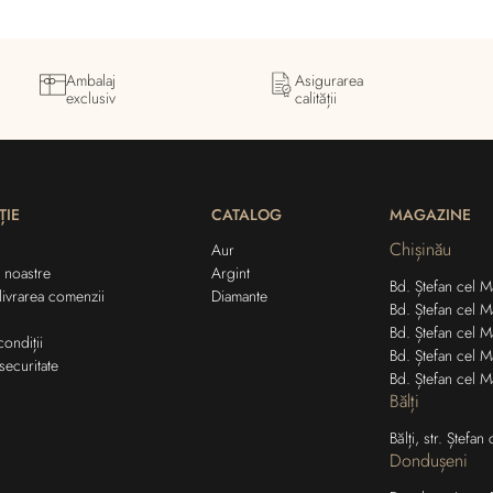
Ambalaj
Asigurarea
exclusiv
calității
ȚIE
CATALOG
MAGAZINE
Chișinău
Aur
 noastre
Argint
Bd. Ștefan cel Ma
 livrarea comenzii
Diamante
Bd. Ștefan cel M
Bd. Ștefan cel M
condiții
Bd. Ștefan cel M
securitate
Bd. Ștefan cel M
Bălți
Bălți, str. Ștefa
Dondușeni