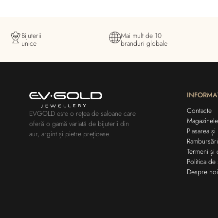
Bijuterii
Mai mult de 10
unice
branduri globale
INFORMA
Contacte
EVGOLD este o rețea de saloane care
Magazinele
oferă o gamă variată de bijuterii din
Plasarea și
aur, argint și pietre prețioase.
Rambursări
Termeni și 
Politica de 
Despre noi