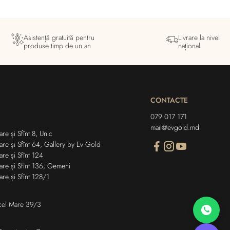
Asistență gratuită pentru
Livrare la nivel
produse timp de un an
național
CONTACTE
079 017 171
mail@evgold.md
re și Sfînt 8, Unic
are și Sfînt 64, Gallery by Ev Gold
are și Sfînt 124
are și Sfînt 136, Gemeni
are și Sfînt 128/1
n cel Mare 39/3