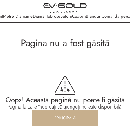
nt
Pietre Diamante
Diamante
Broșe
Butoni
Ceasuri
Branduri
Comandă perso
Pagina nu a fost găsită
Oops! Această pagină nu poate fi găsită
Pagina la care încercați să ajungeți nu este disponibilă.
PRINCIPALA