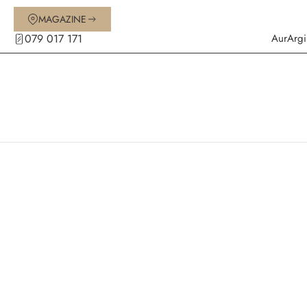
MAGAZINE
079 017 171
Aur
Argi