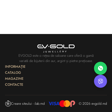
EVGOLD este o rețea de saloane care oferă o gamă
variată de bijuterii din aur, argint și pietre prețioase.
INFORMAȚIE
CATALOG
MAGAZINE
CONTACTE
Creare siteului - ilab.md
© 2026 evgold.md