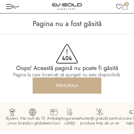
0
Ro
Pagina nu a fost găsită
Oops! Această pagină nu poate fi găsită
Pagina la care încercați să ajungeți nu este disponibilă.
PRINCIPALA
Bijuterii
Mai mult de 10
Ambalaj
Asigurarea
Asistență gratuită pentru
Livrare l
unice
branduri globale
exclusiv
calității
produse timp de un an
națio